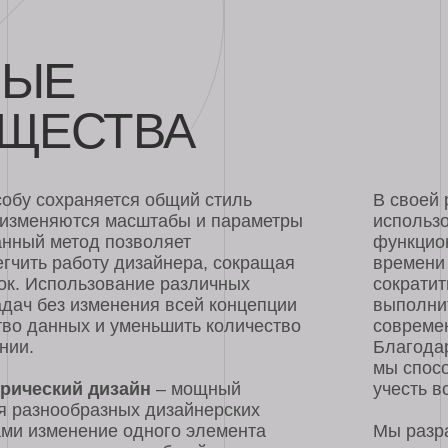
Е
ЕСТВА
охраняется общий стиль
В своей работе студ
няются масштабы и параметры
использовать весь д
метод позволяет
функционал. Мы с ув
 работу дизайнера, сокращая
времени заказчика и
пользование различных
сократить издержки.
ез изменения всей концепции
выполнить дизайн в 
нных и уменьшить количество
современном стиле, 
Благодаря опыту раб
мы способны выполни
кий дизайн
– мощный
учесть все пожелания
ообразных дизайнерских
менение одного элемента
Мы разрабатываем пр
оставаясь в общей
предоставления полн
щью подобного
технических докумен
ть множество как крупных и
посещения и находит
ов, так и оформление жилья,
вам необходима конс
 К основным его
сделать заказ для о