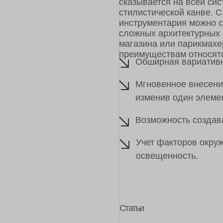
преимуществам относятся:
Обширная вариативность н
Мгновенное внесение корр
изменив один элемент, ско
Возможность создавать и
Учет факторов окружающей
освещенность.
Статьи
Mid-century modern
Богатая история архитекту
Особенным выдался XX век,
Дизайн в стиле минима
Сегодня минимализм – это 