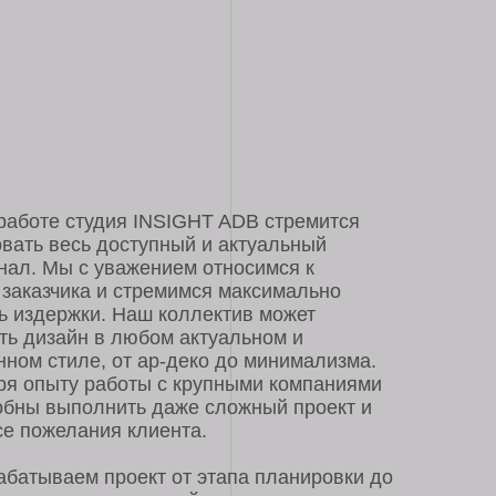
ия INSIGHT ADB стремится
оступный и актуальный
ажением относимся к
 стремимся максимально
 Наш коллектив может
любом актуальном и
от ар-деко до минимализма.
оты с крупными компаниями
ть даже сложный проект и
 клиента.
оект от этапа планировки до
оценной визуализации и
тов. Наша студия открыта для
ся в городе
Воронеж
. Если
ультация и вы желаете
формления, вы можете также