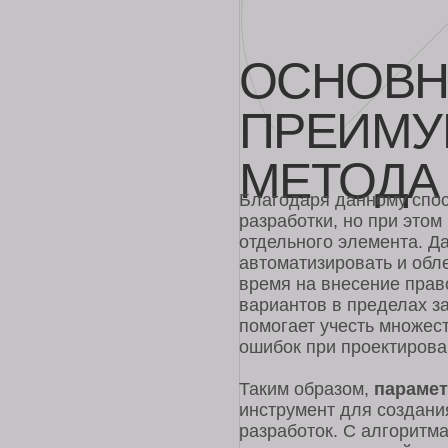
ОСНОВНЫ
ПРЕИМУЩ
МЕТОДА
Благодаря данному способу с
разработки, но при этом изме
отдельного элемента. Данный 
автоматизировать и облегчить
время на внесение правок. Ис
вариантов в пределах задач б
помогает учесть множество да
ошибок при проектировании.
Таким образом,
параметричес
инструмент для создания разн
разработок. С алгоритмами из
сказывается на всей системе, 
стилистической канве. С помо
инструментария можно создава
сложных архитектурных проект
магазина или парикмахерской.