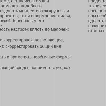
позвонить по телефон
астроек вплоть до мелочей;
ответы на любой ваш
ектировок, позволяющее,
рректировать общий вид;
 применять необычные формы;
 среды, например таких, как
ры и дизайна накопила множество вариаций, которые можно использовать для соз
 в котором было реализовано большое количество свежих идей.
лизм
общемировая тенденция, которой следует большинство дизайнерских студий. Как 