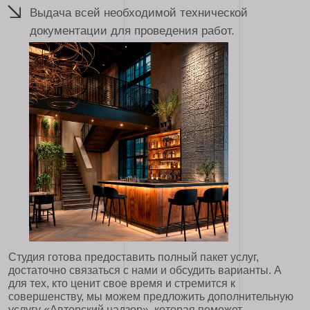
Студия готова предоставить полный пакет услуг,
достаточно связаться с нами и обсудить варианты. А
для тех, кто ценит свое время и стремится к
совершенству, мы можем предложить дополнительную
услугу «Авторский надзор», которая поможет
контролировать проект на всех этапах его создания.
Специалисты помогут разработать неповторимый
дизайн, который отразит все тонкости вашего
Мы поможем превратить ваше кафе в уютное место для
заведения.
досуга, где посетители смогут расслабиться и получить
удовольствие. Мастера смогут подобрать
соответствующий тематике интерьер, настроить