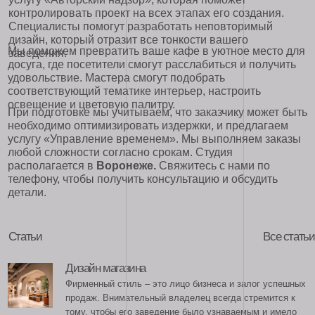
освещение и цветовую палитру.
При подготовке мы учитываем, что заказчику может быть
необходимо оптимизировать издержки, и предлагаем
услугу «Управление временем». Мы выполняем заказы
любой сложности согласно срокам. Студия
располагается в
Воронеже.
Свяжитесь с нами по
телефону, чтобы получить консультацию и обсудить
детали.
Статьи
Все статьи
Дизайн магазина
Фирменный стиль – это лицо бизнеса и залог успешных
продаж. Внимательный владелец всегда стремится к
тому, чтобы его заведение было узнаваемым и имело
собственную харизму. Покупатель, который ценит свое
время, обязательно обратит внимание на внешнюю и
Дизайн офиса
внутреннюю отделку помещения, ведь тот, кто
заботится о своем бизнесе, заботится и о комфорте
Офис или магазин должен вызывать доверие,
посетителей.
располагать к совершению покупки либо заключению
сделки. К тому же сотрудники коммерческих
организаций и предприятий сферы услуг проводят
значительную часть своего времени на рабочем месте.
Поэтому совершенно необходимо сформировать